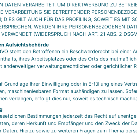
DATEN VERARBEITET, UM DIREKTWERBUNG ZU BETREIBE
IE VERARBEITUNG SIE BETREFFENDER PERSONENBEZOG
 DIES GILT AUCH FÜR DAS PROFILING, SOWEIT ES MIT 
DERSPRECHEN, WERDEN IHRE PERSONENBEZOGENEN DAT
ERWENDET (WIDERSPRUCH NACH ART. 21 ABS. 2 DSGV
en Aufsichts­behörde
VO steht den Betroffenen ein Beschwerderecht bei einer A
nthalts, ihres Arbeitsplatzes oder des Orts des mutmaßlic
anderweitiger verwaltungsrechtlicher oder gerichtlicher R
f Grundlage Ihrer Einwilligung oder in Erfüllung eines Vertr
gen, maschinenlesbaren Format aushändigen zu lassen. Sofer
en verlangen, erfolgt dies nur, soweit es technisch machbar
g
setzlichen Bestimmungen jederzeit das Recht auf unentgelt
en, deren Herkunft und Empfänger und den Zweck der Dat
er Daten. Hierzu sowie zu weiteren Fragen zum Thema per