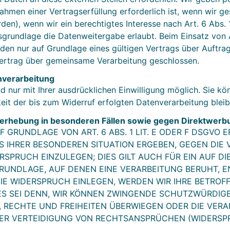
ahmen einer Vertragserfüllung erforderlich ist, wenn wir gese
n), wenn wir ein berechtigtes Interesse nach Art. 6 Abs. 
grundlage die Datenweitergabe erlaubt. Beim Einsatz von 
n nur auf Grundlage eines gültigen Vertrags über Auftragsv
ertrag über gemeinsame Verarbeitung geschlossen.
enverarbeitung
nur mit Ihrer ausdrücklichen Einwilligung möglich. Sie könn
eit der bis zum Widerruf erfolgten Datenverarbeitung blei
erhebung in besonderen Fällen sowie gegen Direktwerb
GRUNDLAGE VON ART. 6 ABS. 1 LIT. E ODER F DSGVO E
US IHRER BESONDEREN SITUATION ERGEBEN, GEGEN DIE 
SPRUCH EINZULEGEN; DIES GILT AUCH FÜR EIN AUF D
SGRUNDLAGE, AUF DENEN EINE VERARBEITUNG BERUHT, E
E WIDERSPRUCH EINLEGEN, WERDEN WIR IHRE BETRO
ES SEI DENN, WIR KÖNNEN ZWINGENDE SCHUTZWÜRDIG
N, RECHTE UND FREIHEITEN ÜBERWIEGEN ODER DIE VERA
 VERTEIDIGUNG VON RECHTSANSPRÜCHEN (WIDERSPRUC